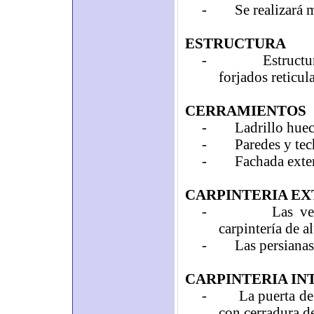
-
Se realizará
ESTRUCTURA
-
Estruct
forjados reticul
CERRAMIENTOS
-
Ladrillo huec
-
Paredes y tec
-
Fachada exter
CARPINTERIA EX
-
Las ve
carpintería de a
-
Las persianas
CARPINTERIA IN
-
La puerta de
con cerradura de