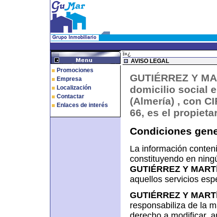
ï»¿
AVISO LEGAL
Promociones
GUTIÉRREZ Y MAR
Empresa
domicilio social 
Localización
Contactar
(Almería) , con C
Enlaces de interés
66, es el propie
Condiciones gene
La información conteni
constituyendo en ning
GUTIÉRREZ Y MARTÍ
aquellos servicios esp
GUTIÉRREZ Y MARTÍ
responsabiliza de la ma
derecho a modificar, a