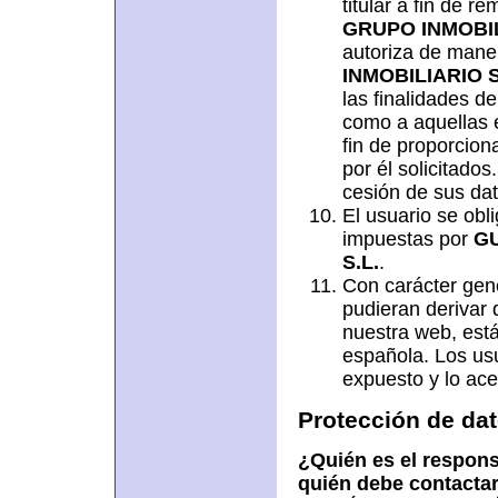
titular a fin de re
GRUPO INMOBIL
autoriza de mane
INMOBILIARIO S
las finalidades d
como a aquellas e
fin de proporciona
por él solicitados
cesión de sus da
El usuario se obli
impuestas por
GU
S.L.
.
Con carácter gene
pudieran derivar 
nuestra web, están
española. Los us
expuesto y lo ace
Protección de da
¿Quién es el respons
quién debe contactar