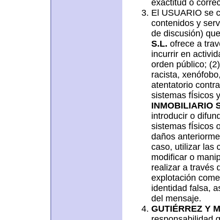
exactitud o corre
El USUARIO se c
contenidos y serv
de discusión) qu
S.L.
ofrece a trav
incurrir en activid
orden público; (2
racista, xenófobo,
atentatorio contr
sistemas fÍsicos 
INMOBILIARIO S
introducir o difun
sistemas fÍsicos 
daños anteriormen
caso, utilizar las
modificar o mani
realizar a través 
explotación comer
identidad falsa, 
del mensaje.
GUTIÉRREZ Y M
responsabilidad q